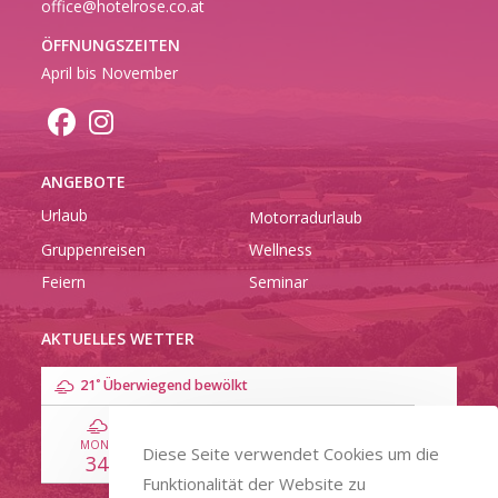
office@hotelrose.co.at
ÖFFNUNGSZEITEN
April bis November
ANGEBOTE
Urlaub
Motorradurlaub
Gruppenreisen
Wellness
Feiern
Seminar
AKTUELLES WETTER
°
21
Überwiegend bewölkt
MON
TUE
WED
THU
FRI
Diese Seite verwendet Cookies um die
34
31
27
27
28
Funktionalität der Website zu